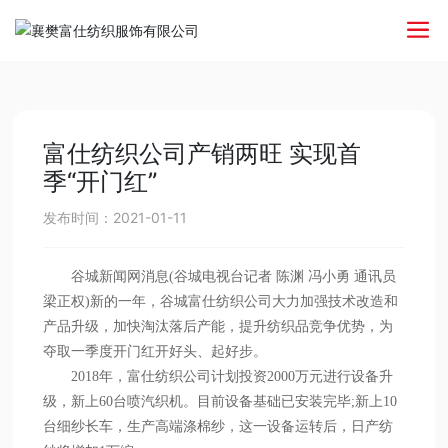
富仕纺织公司产销两旺 实现首
季“开门红”
发布时间：
2021-01-11
谷城新闻网消息(谷城电视台记者 陈渊 冯小勇 通讯员
梁正权)新的一年，谷城富仕纺织公司大力加强技术改造和
产品升级，加快淘汰落后产能，提升纺织品竞争优势，为
夺取一季度开门红开好头、起好步。
2018年，富仕纺织公司计划投资2000万元进行设备升
级，新上60台喷汽织机。目前设备基础已安装完毕;新上10
台细纱长车，生产高端涤棉纱，这一设备运转后，日产纺